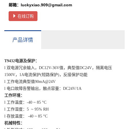
邮箱：luckyxiao.909@gmail.com
在线订购
产品详情
T9432电源及保护
：
l 双电源冗余输入，DC12V-36V值，典型值DC24V，隔离电压
1500V，1A电流保护(短路保护)，反接保护功能
l 工作电流典型值90mA@24V
l 电口故障告警输出，触点容量：DC24V/1A
工作环境
：
l 工作温度：-40 ~ 85 °C
l 工作湿度：5 ~ 95% RH
l 存放温度： -40 ~ 85 °C
机械特性
：