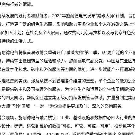
亟需先行者的赋能。
持续发展的践行者和赋能者，2022年施耐德电气发布“减碳大师”计划，
者，打造更广泛的绿色生态圈，影响和助力更多企业和个人在减碳之路上“
大师”加入计划；在社会及个人层面，通过赞助北京马拉松以及与北京绿色
可持续的生活方式。
施耐德电气将借首届碳博会重磅开启“减碳大师”第二季，从“更广泛的企业
级，持续输出低碳转型的经验和能力。施耐德电气副总裁，中国及东亚区市
挥在数字化技术、碳中和咨询服务等方面的优势，进一步赋能产业打通减碳
从理念走向实践，涉及从技术到管理各个维度的重塑，单个企业的能力远远
，是提供碳中和及可持续咨询服务，为企业生产和运营的全生命周期提供
效的四大阶段，帮助企业建立集团级可持续发展管理体系，并量身制定集
碳大师“问诊”区域，“一对一”为企业提供更加及时、深入的咨询服务。
博会现场，施耐德电气融合楼宇、工业、基础设施和数据中心四大行业的
从设计、建造、运营到维护的数据“可视、可管、可控、可用”，推动数字
区（展位号：8.1号馆，8.1C08-002）近距离感受“减碳大师”的全面赋能