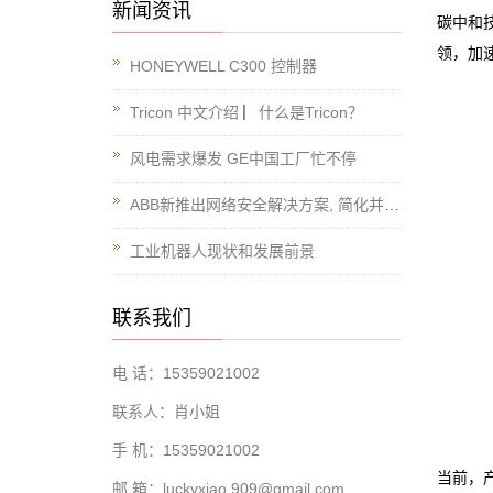
新闻资讯
碳中和
领，加
HONEYWELL C300 控制器
Tricon 中文介绍 ▏什么是Tricon？
风电需求爆发 GE中国工厂忙不停
ABB新推出网络安全解决方案, 简化并提升对工业基础设施的保护
工业机器人现状和发展前景
联系我们
电 话：15359021002
联系人：肖小姐
手 机：15359021002
当前，
邮 箱：luckyxiao.909@gmail.com