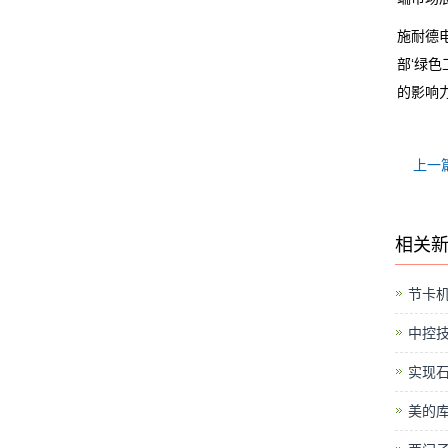
施耐德
部‘绿
的影响
上一
相关
节卡
中控
实现石
美的