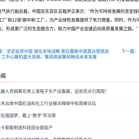
电气执行副总裁，中国及东亚区总裁尹正表示：“作为可持续发展的坚定践行者
色工厂’和12家‘碳中和’工厂，为产业绿色发展提供了有力借鉴。同时，作
力，形成更广泛的生态圈合力，助力中国产业加速迈向高质量发展之路。”
篇：坚定投资中国 强化本地战略 索拉露斯中国首台镗铣加
下一篇：
工中心展机盛大亮相，集团高层集结畅谈未来发展
新闻
机器人亮相慕尼黑上海电子生产设备展，这些亮点引围观！
技术出席中国石油和化工行业碳达峰碳中和高峰论坛
化强国梦，戴上“数字”军功章
库卡智能制造科技园全面投产