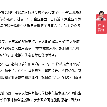
旨在集结各行业通过可持续发展咨询和数字化手段实现减碳
有技可施”。过去一年，企业层面，已有近50家企业作为
交易所联合推出个人碳足迹测算工具等方式，助力公众探
覆盖、更丰富的奖项支持、更落地的解决方案”三大维度
场部负责人古月表示：“本季减碳大师，施耐德电气将
路径，加速推进生态圈绿色低碳转型。”
不足，必须寻求外部咨询。因此，本季“减碳大师”的核
碳中和支持。在企业战略规划、管理提升、执行优化、运
团级和企业级碳中和路线图。施耐德电气还在现场创新设
关键场景，展示以软件为核心的数字化技术融入不同行业
化价值落地和全程减碳。参会观众可在施耐德电气四大终
。