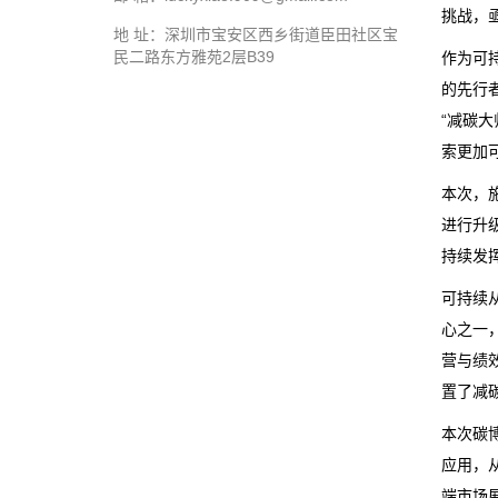
挑战，
地 址：深圳市宝安区西乡街道臣田社区宝
民二路东方雅苑2层B39
作为可
的先行
“减碳
索更加
本次，
进行升
持续发
可持续
心之一
营与绩
置了减
本次碳
应用，
端市场展