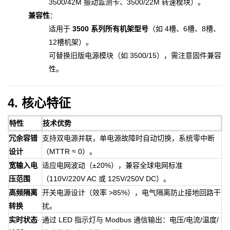
3500/42M 振动监测卡、3500/22M 转速模块）。
兼容性
：
适用于
3500 系列所有机架型号
（如 4槽、6槽、8槽、
12槽机架）。
可替换旧版电源模块（如 3500/15），需注意固件兼容
性。
4. 核心特征
特性
技术优势
冗余容错
支持双电源并联，单电源故障时自动切换，系统零中断
设计
（MTTR ≈ 0）。
宽输入电
适应电网波动（±20%），兼容全球电网标准
压范围
（110V/220V AC 或 125V/250V DC）。
高频隔离
开关电源设计（效率 >85%），电气隔离防止接地回路干
转换
扰。
实时状态
通过 LED 指示灯与 Modbus 通信输出：电压/电流/温度/