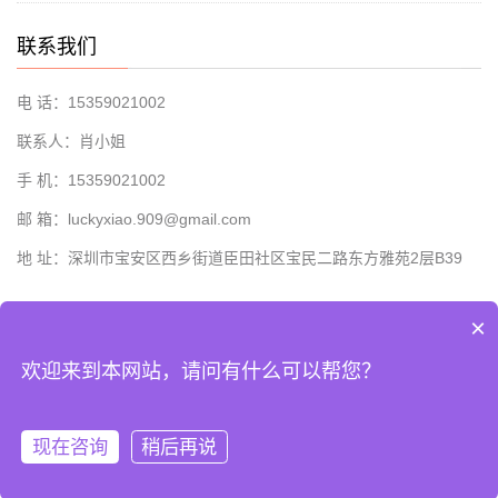
联系我们
电 话：15359021002
联系人：肖小姐
手 机：15359021002
邮 箱：luckyxiao.909@gmail.com
地 址：深圳市宝安区西乡街道臣田社区宝民二路东方雅苑2层B39
×
欢迎来到本网站，请问有什么可以帮您？
Copyright © 2022-2023 深圳长欣自动化设备有限公司 版权所有
粤ICP备
19020277号-8
现在咨询
稍后再说
分享
手 机
顶部
分类