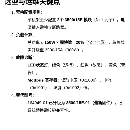
选型与运维关键点
冗余配置规则
：
单机架至少配置
2个 3500/15E 模块
（N+1 冗余），电
源输入需独立断路器。
负载计算
：
总功率 ≤
150W × 模块数 - 20%
（冗余余量），超负载
需升级至 3500/15A（300W）。
故障诊断
：
LED状态灯
：绿色（运行）、红色（故障）、黄色（警
告）。
Modbus 寄存器
：读取电压（0x1000）、电流
（0x1001）、温度（0x1002）值。
替代型号
：
164949-01 已升级为
3500/15E-01（最新固件）
，旧
系统替换需校验兼容性。