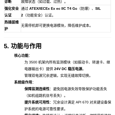
诊断
故障状态（如过载、过热）。
强化安全
通过
ATEX/IECEx Ex ec IIC T4 Gc
（防爆）、
SIL
认证
2
（功能安全）认证。
热插拔维
无需停机即可更换电源模块，降低维护成本。
护
5. 功能与作用
核心功能
：
为 3500 机架内所有监测模块（如振动卡、转速卡、继
电器输出卡）提供
24V DC 稳压电源
。
管理双电源冗余逻辑，实现无缝故障切换。
系统级作用
：
保障监测连续性
：避免因电源失效导致保护功能丢失
（如机组跳机信号丢失）。
提升系统可用性
：冗余设计满足 API 670 对关键设备保
护系统的电源可靠性要求。