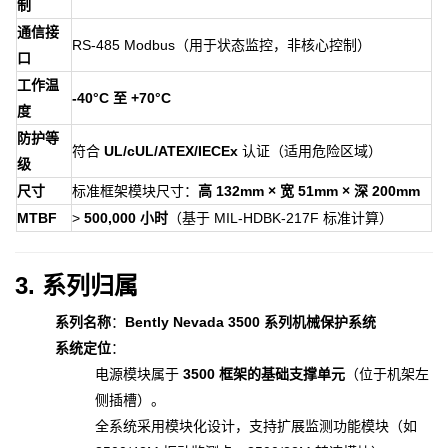
制
通信接
RS-485 Modbus（用于状态监控，非核心控制）
口
工作温
-40°C 至 +70°C
度
防护等
符合
UL/cUL/ATEX/IECEx
认证（适用危险区域）
级
尺寸
标准框架模块尺寸：
高 132mm × 宽 51mm × 深 200mm
MTBF
>
500,000 小时
（基于 MIL-HDBK-217F 标准计算）
3. 系列归属
系列名称
：
Bently Nevada 3500 系列机械保护系统
系统定位
：
电源模块属于
3500 框架的基础支撑单元
（位于机架左
侧插槽）。
全系统采用模块化设计，支持扩展监测功能模块（如