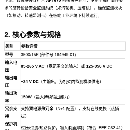
电源。该模块设计符合
API 670
机械保护标准，专用于高可靠性要
求的旋转设备安全监测系统（如汽轮机、压缩机），确保监测模块
（如振动、转速监测卡）在极端工业环境下持续运行。
2. 核心参数与规格
类别
参数详情
型号
3500/15E (部件号 164949-01)
输入电
85-265 V AC
（宽范围交流输入）或
125-350 V DC
压
输出电
+24 V DC
（主输出，为机架内监测模块供电）
压
输出功
150W
（最大持续输出能力）
率
冗余支
支持双电源热冗余
（N+1 配置），支持在线更换（热插
持
拔）
保护机
过压/过流/短路保护，输入浪涌抑制（符合 IEEE C62.41）