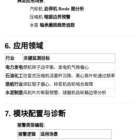
典型应用场景
：
汽轮机
启停机 Bode 图分析
压缩机
喘振边界预警
水泵
轴承磨损趋势追踪
6. 应用领域
行业
关键监测目标
电力发电
燃机转子动平衡、发电机气隙偏心
石油化工
往复式压缩机活塞杆沉降、离心泵叶轮通过频率
造纸行业
烘缸辊子偏心、碎浆机齿轮啮合故障
水泥制造
风机叶片断裂预警、球磨机齿轮箱边带分析
7. 模块配置与诊断
报警类型编程
：
报警逻辑
适用场景