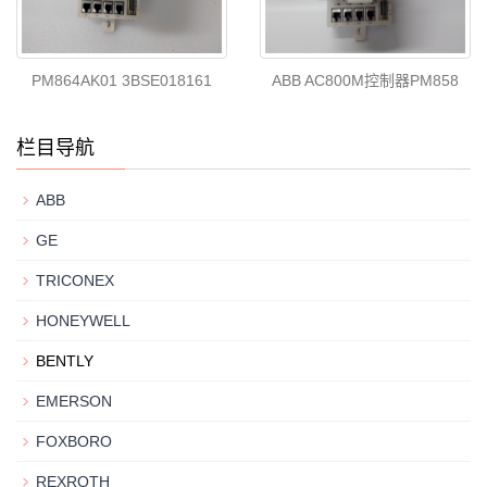
PM864AK01 3BSE018161
ABB AC800M控制器PM858
栏目导航
ABB
GE
TRICONEX
HONEYWELL
BENTLY
EMERSON
FOXBORO
REXROTH