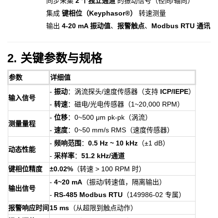
同步采集
2 个独立通道
的振动信号（径向/轴向）
集成
键相位（Keyphasor®）
转速测量
输出
4-20 mA 振动值
、
报警触点
、
Modbus RTU 通讯
2. 关键参数与规格
参数
详细值
-
振动
：涡流探头/速度传感器（支持
ICP/IEPE
）
输入信号
-
转速
：磁电/光电传感器（1~20,000 RPM）
-
位移
：0~500 μm pk-pk（涡流）
测量量程
-
速度
：0~50 mm/s RMS（速度传感器）
-
频响范围
：
0.5 Hz ~ 10 kHz
（±1 dB）
动态性能
-
采样率
：
51.2 kHz/通道
键相位精度
±0.02%
（转速 > 100 RPM 时）
-
4~20 mA
（振动/转速值，隔离输出）
输出信号
-
RS-485 Modbus RTU
（149986-02 专属）
报警响应时间
15 ms
（从超限到触点动作）