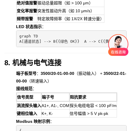
绝对值报警
振动总量超限（如 > 100 μm）
变化率报警
突发性振动升高（如 10 μm/s）
频带报警
特定故障频率（如 1X/2X 转速分量）
LED 状态指示
：
graph TD  

A[通道状态] --> B{{绿色 OK}}  A --> C{{黄色 Alert}}
8. 机械与电气连接
端子板型号
：
3500/20-01-00-00
（振动输入） +
3500/22-01-
00-00
（转速输入）
接线规范
：
信号类型
端子号
阻抗要求
涡流探头输入
A1+, A1-, COM
探头电缆电容 < 100 pF/m
键相位输入
K+, K-
信号幅值 > 5 V pk-pk
Modbus 映射示例
：
{  
