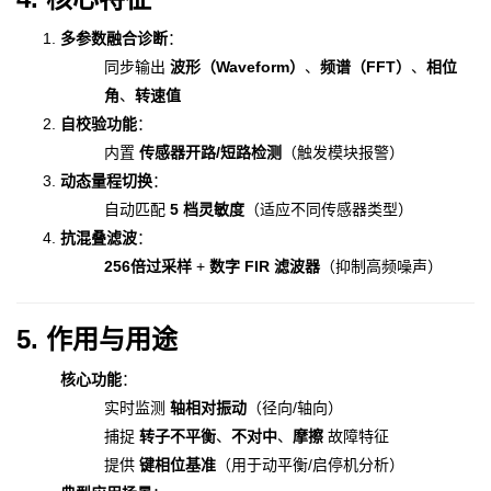
多参数融合诊断
：
同步输出
波形（Waveform）
、
频谱（FFT）
、
相位
角
、
转速值
自校验功能
：
内置
传感器开路/短路检测
（触发模块报警）
动态量程切换
：
自动匹配
5 档灵敏度
（适应不同传感器类型）
抗混叠滤波
：
256倍过采样
+
数字 FIR 滤波器
（抑制高频噪声）
5. 作用与用途
核心功能
：
实时监测
轴相对振动
（径向/轴向）
捕捉
转子不平衡
、
不对中
、
摩擦
故障特征
提供
键相位基准
（用于动平衡/启停机分析）