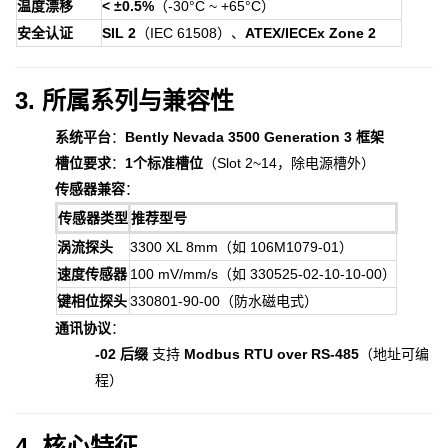
温度漂移
< ±0.5%
（-30°C ~ +65°C）
安全认证
SIL 2
（IEC 61508）、
ATEX/IECEx Zone 2
3. 所属系列与兼容性
系统平台
：
Bently Nevada 3500 Generation 3 框架
槽位要求
：
1个标准槽位
（Slot 2~14，除电源槽外）
传感器兼容
：
传感器类型
推荐型号
涡流探头
3300 XL 8mm（如 106M1079-01）
速度传感器
100 mV/mm/s（如 330525-02-10-10-00）
键相位探头
330801-90-00（防水磁电式）
通讯协议
：
-02 后缀
支持
Modbus RTU over RS-485
（地址可编
程）
4. 核心特征