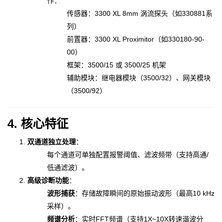
作：
传感器：3300 XL 8mm 涡流探头（如330881系
列）
前置器：3300 XL Proximitor（如330180-90-
00）
框架：3500/15 或 3500/25 机架
辅助模块：继电器模块（3500/32）、网关模块
（3500/92）
4. 核心特征
双通道独立处理
：
每个通道可单独配置报警阈值、滤波频带（支持高通/
低通滤波）。
高级诊断功能
：
波形捕获
：存储故障瞬间的原始振动波形（最高10 kHz
采样）。
频谱分析
：实时FFT频谱（支持1X~10X转速谐波分