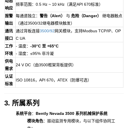
动态
频率范围：0.5 Hz ~ 10 kHz（满足API 670标准）
响应
报警
每通道独立：
警告（Alert）
与
危险（Danger）
继电器触点
输出
（通过3500/32继电器模块触发）
通讯
通过背板连接
3500/92
网关模块，支持Modbus TCP/IP、OP
接口
C UA
工作
- 温度：
-30°C 至 +65°C
环境
- 湿度：≤95% 非冷凝
供电
24 V DC（由3500框架背板提供）
需求
认证
ISO 10816，API 670，ATEX（防爆可选）
标准
3. 所属系列
系统平台
：
Bently Nevada 3500 系列机械保护系统
模块角色
：振动监测专用模块，与以下组件协同工