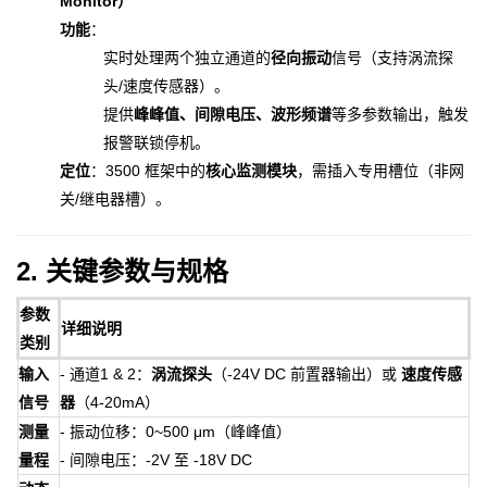
Monitor）
功能
：
实时处理两个独立通道的
径向振动
信号（支持涡流探
头/速度传感器）。
提供
峰峰值、间隙电压、波形频谱
等多参数输出，触发
报警联锁停机。
定位
：3500 框架中的
核心监测模块
，需插入专用槽位（非网
关/继电器槽）。
2. 关键参数与规格
参数
详细说明
类别
输入
- 通道1 & 2：
涡流探头
（-24V DC 前置器输出）或
速度传感
信号
器
（4-20mA）
测量
- 振动位移：0~500 μm（峰峰值）
量程
- 间隙电压：-2V 至 -18V DC