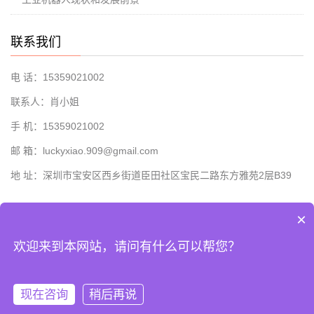
联系我们
电 话：15359021002
联系人：肖小姐
手 机：15359021002
邮 箱：luckyxiao.909@gmail.com
地 址：深圳市宝安区西乡街道臣田社区宝民二路东方雅苑2层B39
×
欢迎来到本网站，请问有什么可以帮您？
Copyright © 2022-2023 深圳长欣自动化设备有限公司 版权所有
粤ICP备
19020277号-8
现在咨询
稍后再说